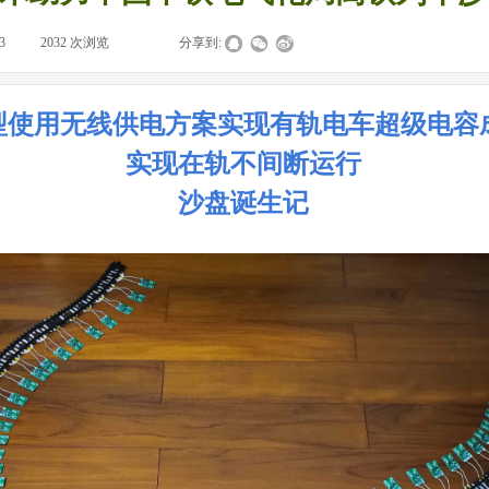
3
|
2032
次浏览
|
|
分享到:
型使用无线供电方案实现有轨电车超级电容
实现在轨不间断运行
沙盘诞生记